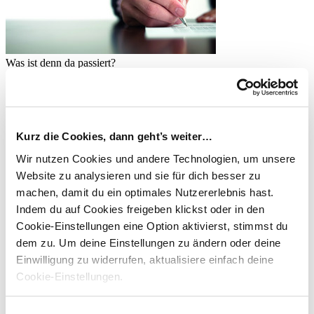
Was ist denn da passiert?
weiterlesen
Aktuelles
Off-Topic
Kurz die Cookies, dann geht’s weiter…
Taxmaster-Absolvent und Professoren
gemeinsam in der aktuellen Ausgabe der
Wir nutzen Cookies und andere Technologien, um unsere
Website zu analysieren und sie für dich besser zu
IStR
machen, damit du ein optimales Nutzererlebnis hast.
Indem du auf Cookies freigeben klickst oder in den
Veröffentlicht am
09.08.2019
Cookie-Einstellungen eine Option aktivierst, stimmst du
Unser TaxMaster Blogger David und Professoren sind gemeinsam
dem zu.
Um deine Einstellungen zu ändern oder deine
in der aktuellen Ausgabe der IStR erschienen. Das Thema: Finale
Verlustberücksichtigung…
Einwilligung zu widerrufen, aktualisiere einfach deine
weiterlesen
Cookie-Einstellungen.
Aktuelles