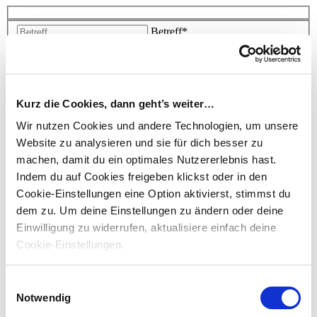
Betreff
*
Vorname
*
Nachname
*
Email
*
Kurz die Cookies, dann geht’s weiter…
Wir nutzen Cookies und andere Technologien, um unsere
Ihre Anfrage
*
Website zu analysieren und sie für dich besser zu
machen, damit du ein optimales Nutzererlebnis hast.
Ich habe die
Datenschutzerklärung
gelesen
*
Indem du auf Cookies freigeben klickst oder in den
Cookie-Einstellungen eine Option aktivierst, stimmst du
Captcha
*
dem zu.
Um deine Einstellungen zu ändern oder deine
Einwilligung zu widerrufen, aktualisiere einfach deine
Cookie-Einstellungen.
Einwilligungsauswahl
Notwendig