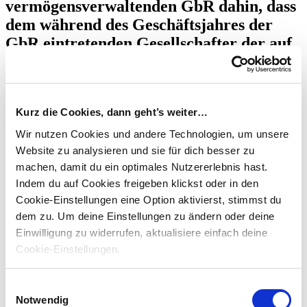
vermögensverwaltenden GbR dahin, dass
dem während des Geschäftsjahres der
GbR eintretenden Gesellschafter der auf
den Geschäftsanteil fallende Einnahmen-
oder Werbungskostenüberschuss für das
gesamte Geschäftsjahr zugerechnet
Kurz die Cookies, dann geht’s weiter…
werden soll, ist steuerrechtlich
anzuerkennen, wenn diese vom
Wir nutzen Cookies und andere Technologien, um unsere
Website zu analysieren und sie für dich besser zu
Beteiligungsverhältnis abweichende
machen, damit du ein optimales Nutzererlebnis hast.
Ergebnisverteilung für die Zukunft
Indem du auf Cookies freigeben klickst oder in den
getroffen worden ist und alle
Cookie-Einstellungen eine Option aktivierst, stimmst du
Gesellschafter zustimmen. Die
dem zu.
Um deine Einstellungen zu ändern oder deine
abweichende Ergebnisverteilung muss
Einwilligung zu widerrufen, aktualisiere einfach deine
ihren Grund im Gesellschaftsverhältnis
Cookie-Einstellungen.
haben und darf nicht
rechtsmissbräuchlich sein (BFH, Urteil v.
Einwilligungsauswahl
25.9.2018 - IX R 35/17; veröffentlicht am
Notwendig