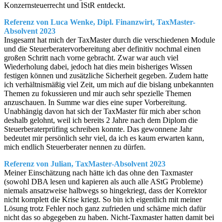
Konzernsteuerrecht und IStR entdeckt.
Referenz von Luca Wenke, Dipl. Finanzwirt, TaxMaster-
Absolvent 2023
Insgesamt hat mich der TaxMaster durch die verschiedenen Module
und die Steuerberatervorbereitung aber definitiv nochmal einen
großen Schritt nach vorne gebracht. Zwar war auch viel
Wiederholung dabei, jedoch hat dies mein bisheriges Wissen
festigen können und zusätzliche Sicherheit gegeben. Zudem hatte
ich verhältnismäßig viel Zeit, um mich auf die bislang unbekannten
Themen zu fokussieren und mir auch sehr spezielle Themen
anzuschauen. In Summe war dies eine super Vorbereitung.
Unabhängig davon hat sich der TaxMaster für mich aber schon
deshalb gelohnt, weil ich bereits 2 Jahre nach dem Diplom die
Steuerberaterprüfing schreiben konnte. Das gewonnene Jahr
bedeutet mir persönlich sehr viel, da ich es kaum erwarten kann,
mich endlich Steuerberater nennen zu dürfen.
Referenz von Julian, TaxMaster-Absolvent 2023
Meiner Einschätzung nach hätte ich das ohne den Taxmaster
(sowohl DBA lesen und kapieren als auch alle AStG Probleme)
niemals ansatzweise halbwegs so hingekriegt, dass der Korrektor
nicht komplett die Krise kriegt. So bin ich eigentlich mit meiner
Lösung trotz Fehler noch ganz zufrieden und schäme mich dafür
nicht das so abgegeben zu haben. Nicht-Taxmaster hatten damit bei