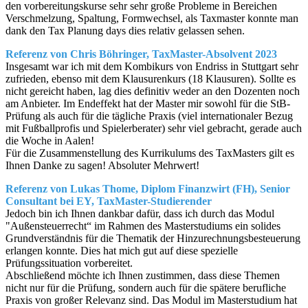
den vorbereitungskurse sehr sehr große Probleme in Bereichen
Verschmelzung, Spaltung, Formwechsel, als Taxmaster konnte man
dank den Tax Planung days dies relativ gelassen sehen.
Referenz von Chris Böhringer, TaxMaster-Absolvent 2023
Insgesamt war ich mit dem Kombikurs von Endriss in Stuttgart sehr
zufrieden, ebenso mit dem Klausurenkurs (18 Klausuren). Sollte es
nicht gereicht haben, lag dies definitiv weder an den Dozenten noch
am Anbieter. Im Endeffekt hat der Master mir sowohl für die StB-
Prüfung als auch für die tägliche Praxis (viel internationaler Bezug
mit Fußballprofis und Spielerberater) sehr viel gebracht, gerade auch
die Woche in Aalen!
Für die Zusammenstellung des Kurrikulums des TaxMasters gilt es
Ihnen Danke zu sagen! Absoluter Mehrwert!
Referenz von Lukas Thome, Diplom Finanzwirt (FH), Senior
Consultant bei EY, TaxMaster-Studierender
Jedoch bin ich Ihnen dankbar dafür, dass ich durch das Modul
"Außensteuerrecht“ im Rahmen des Masterstudiums ein solides
Grundverständnis für die Thematik der Hinzurechnungsbesteuerung
erlangen konnte. Dies hat mich gut auf diese spezielle
Prüfungssituation vorbereitet.
Abschließend möchte ich Ihnen zustimmen, dass diese Themen
nicht nur für die Prüfung, sondern auch für die spätere berufliche
Praxis von großer Relevanz sind. Das Modul im Masterstudium hat