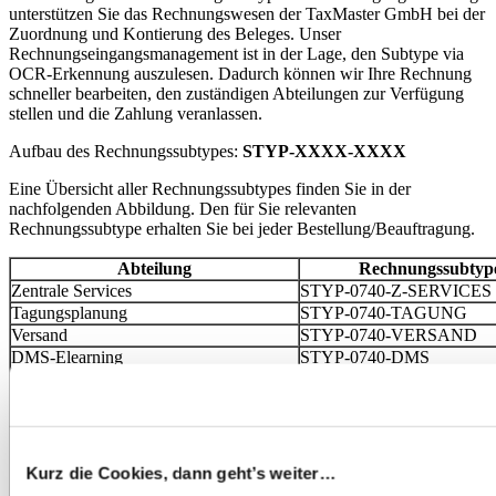
unterstützen Sie das Rechnungswesen der TaxMaster GmbH bei der
Zuordnung und Kontierung des Beleges. Unser
Rechnungseingangsmanagement ist in der Lage, den Subtype via
OCR-Erkennung auszulesen. Dadurch können wir Ihre Rechnung
schneller bearbeiten, den zuständigen Abteilungen zur Verfügung
stellen und die Zahlung veranlassen.
Aufbau des Rechnungssubtypes:
STYP-XXXX-XXXX
Eine Übersicht aller Rechnungssubtypes finden Sie in der
nachfolgenden Abbildung. Den für Sie relevanten
Rechnungssubtype erhalten Sie bei jeder Bestellung/Beauftragung.
Abteilung
Rechnungssubtyp
Zentrale Services
STYP-0740-Z-SERVICES
Tagungsplanung
STYP-0740-TAGUNG
Versand
STYP-0740-VERSAND
DMS-Elearning
STYP-0740-DMS
Marketing
STYP-0740-MKT
Dozenten
STYP-0740-DOZENTEN
Personalabteilung
STYP-0740-PA
Legal
STYP-0740-LEGAL
IT-Abteilung
STYP-0740-IT
Kurz die Cookies, dann geht’s weiter…
Finanz- und Rechnungswesen
STYP-0740-FINANCE