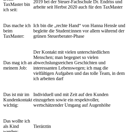
2019 bei der Steuer-Fachschule Dr. Endriss und
TaxMaster bin
arbeite seit Herbst 2020 auch für den TaxMaster
ich seit:
Das mache ich
Ich bin die „rechte Hand“ von Hanna Hensle und
beim
begleite die Student:innen vor allem während der
TaxMaster:
grünen Steuerberater-Phase
Der Kontakt mit vielen unterschiedlichen
Menschen; man begegnet so vielen
Das mag ich an
abwechslungsreichen Geschichten und
meinem Job:
interessanten Lebenswegen; ich mag die
vielfältigen Aufgaben und das tolle Team, in dem
ich arbeiten darf
Das ist mir im
Individuell und mit Zeit auf den Kunden
Kundenkontakt
einzugehen sowie ein respektvoller,
wichtig:
wertschätzender Umgang auf Augenhöhe
Das wollte ich
als Kind
Tierärztin
werden: