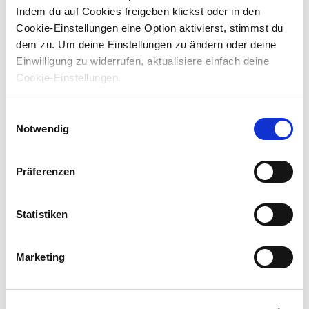
Indem du auf Cookies freigeben klickst oder in den
Must-have:
Meine Familie
Cookie-Einstellungen eine Option aktivierst, stimmst du
dem zu.
Um deine Einstellungen zu ändern oder deine
Ratschläge ahnungs- und erfolgloser
No-Go:
Einwilligung zu widerrufen, aktualisiere einfach deine
Menschen in den sozialen Medien
Cookie-Einstellungen.
Hier bin ich zu
Kölle du ming Stadt am Rhing
Hause:
Einwilligungsauswahl
Notwendig
Ich bin Fan von:
1. FC Köln
Präferenzen
Auf eine einsame
Meine Ehefrau
Insel nehme ich mit:
Statistiken
Meine
Rotweiß
Lieblingsfarbe:
Marketing
Mein
Ich han nen Deckel (Bläck Fööss)
Lieblingslied/band: