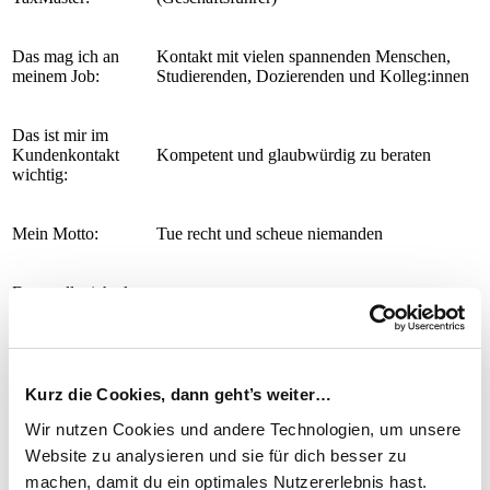
Das mag ich an
Kontakt mit vielen spannenden Menschen,
meinem Job:
Studierenden, Dozierenden und Kolleg:innen
Das ist mir im
Kundenkontakt
Kompetent und glaubwürdig zu beraten
wichtig:
Mein Motto:
Tue recht und scheue niemanden
Das wollte ich als
Musiker
Kind werden:
Das kann ich gut:
Entscheiden
Kurz die Cookies, dann geht’s weiter…
Wir nutzen Cookies und andere Technologien, um unsere
Das kann ich gar
Warten
nicht:
Website zu analysieren und sie für dich besser zu
machen, damit du ein optimales Nutzererlebnis hast.