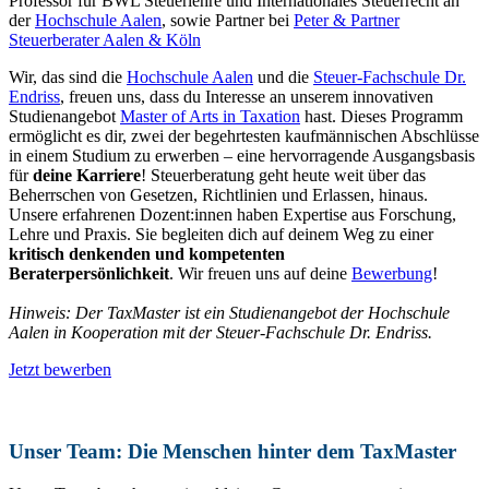
Professor für BWL Steuerlehre und Internationales Steuerrecht an
der
Hochschule Aalen
, sowie Partner bei
Peter & Partner
Steuerberater Aalen & Köln
Wir, das sind die
Hochschule Aalen
und die
Steuer-Fachschule Dr.
Endriss
, freuen uns, dass du Interesse an unserem innovativen
Studienangebot
Master of Arts in Taxation
hast. Dieses Programm
ermöglicht es dir, zwei der begehrtesten kaufmännischen Abschlüsse
in einem Studium zu erwerben – eine hervorragende Ausgangsbasis
für
deine Karriere
! Steuerberatung geht heute weit über das
Beherrschen von Gesetzen, Richtlinien und Erlassen, hinaus.
Unsere erfahrenen Dozent:innen haben Expertise aus Forschung,
Lehre und Praxis. Sie begleiten dich auf deinem Weg zu einer
kritisch denkenden und kompetenten
B
eraterpersönlichkeit
.
Wir freuen uns auf deine
Bewerbung
!
Hinweis: Der TaxMaster ist ein Studienangebot der Hochschule
Aalen in Kooperation mit der Steuer-Fachschule Dr. Endriss.
Jetzt bewerben
Unser Team: Die Menschen hinter dem TaxMaster