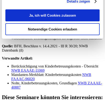
steht im Einklang mit dem Gesetzeszweck.
Details zeigen
Der Abzug von Kinderbetreuungskosten als Sonderausgaben
ist durch eine Beeinträchtigung der Leistungsfähigkeit
hervorgerufenen wirtschaftlichen Belastung des
Ja, ich will Cookies zulassen
Steuerpflichtigen gerechtfertigt.
Dieser Gesetzeszweck erfordert es, Aufwendungen vom
Sonderausgabenabzug auszuschließen, soweit diese
Notwendige Cookies erlauben
Aufwendungen aufgrund einer zweckgebundenen
steuerfreien Leistung letztlich ersetzt werden und damit die
wirtschaftliche Leistungsfähigkeit im Ergebnis nicht mindern.
Quelle:
BFH, Beschluss v. 14.4.2021 - III R 30/20; NWB
Datenbank (il)
Verwandte Artikel:
Berücksichtigung von Kinderbetreuungskosten - Übersicht
NWB EAAAE-11069
Mandanten-Merkblatt: Kinderbetreuungskosten
NWB
FAAAC-96020
Nolte, Kinderbetreuungskosten, Grundlagen
NWB ZAAAE-
40887
Diese Seminare könnten Sie interessieren: