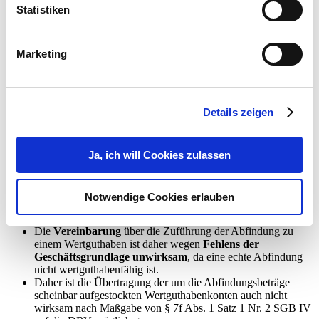
Rentenversicherung Bund (DRV) übertragen werden. Die Klägerin
Statistiken
unterwarf die Abfindungen, soweit sie dem Langzeitkonto zugeführt
wurden, nicht der Lohnsteuer und führte auch keine Beiträge zur
Gesamtsozialversicherung ab. Das FA vertrat die Auffassung, dass
Marketing
die mit den Arbeitnehmern vereinbarten Abfindungen und an die
DRV zur Auszahlung gebrachten Beträge dem Lohnsteuerabzug zu
unterwerfen sind.
Dier hiergegen gerichtete Klage hatte in erster Instanz keinen
Details zeigen
Erfolg:
Die an den Arbeitnehmer aufgrund des
Freiwilligenprogramms geleisteten Abfindungen stellen
Ja, ich will Cookies zulassen
lohnsteuerrechtlichen Arbeitslohn dar und sind mit
Beendigung des Arbeitsverhältnisses zugeflossen.
Die Abfindungen sind jedoch
kein
Notwendige Cookies erlauben
sozialversicherungspflichtiges Arbeitsentgelt
i. S. des § 14
SGB IV.
Die
Vereinbarung
über die Zuführung der Abfindung zu
einem Wertguthaben ist daher wegen
Fehlens der
Geschäftsgrundlage unwirksam
, da eine echte Abfindung
nicht wertguthabenfähig ist.
Daher ist die Übertragung der um die Abfindungsbeträge
scheinbar aufgestockten Wertguthabenkonten auch nicht
wirksam nach Maßgabe von § 7f Abs. 1 Satz 1 Nr. 2 SGB IV