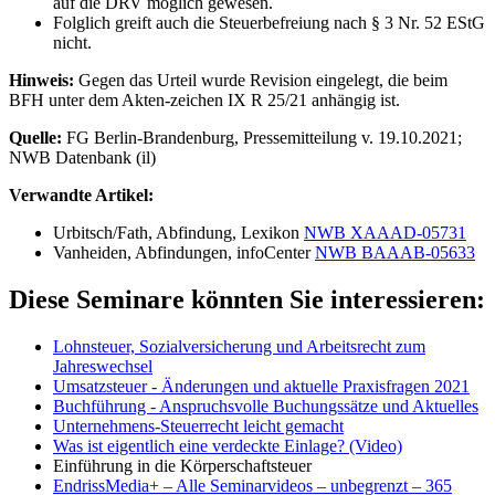
auf die DRV möglich gewesen.
Folglich greift auch die Steuerbefreiung nach § 3 Nr. 52 EStG
nicht.
Hinweis:
Gegen das Urteil wurde Revision eingelegt, die beim
BFH unter dem Akten-zeichen IX R 25/21 anhängig ist.
Quelle:
FG Berlin-Brandenburg, Pressemitteilung v. 19.10.2021;
NWB Datenbank (il)
Verwandte Artikel:
Urbitsch/Fath, Abfindung, Lexikon
NWB XAAAD-05731
Vanheiden, Abfindungen, infoCenter
NWB BAAAB-05633
Diese Seminare könnten Sie interessieren:
Lohnsteuer, Sozialversicherung und Arbeitsrecht zum
Jahreswechsel
Umsatzsteuer - Änderungen und aktuelle Praxisfragen 2021
Buchführung - Anspruchsvolle Buchungssätze und Aktuelles
Unternehmens-Steuerrecht leicht gemacht
Was ist eigentlich eine verdeckte Einlage? (Video)
Einführung in die Körperschaftsteuer
EndrissMedia+ – Alle Seminarvideos – unbegrenzt – 365