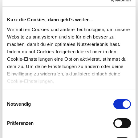
Lohnsteuer. Die Abfindung kann nicht zur
Aufstockung eines Wertguthabenkontos
Kurz die Cookies, dann geht’s weiter…
(Zeitwertkonto) genutzt werden, da kein
Wir nutzen Cookies und andere Technologien, um unsere
sozialversicherungspflichtiges
Website zu analysieren und sie für dich besser zu
Arbeitsentgelt vorliegt (FG Berlin-
machen, damit du ein optimales Nutzererlebnis hast.
Brandenburg, Urteil v. 16.6.2021 - 4 K
Indem du auf Cookies freigeben klickst oder in den
4206/18; Revision anhängig, BFH-Az. IX
Cookie-Einstellungen eine Option aktivierst, stimmst du
R 25/21).
dem zu.
Um deine Einstellungen zu ändern oder deine
Einwilligung zu widerrufen, aktualisiere einfach deine
Sachverhalt:
Cookie-Einstellungen.
Die Klägerin schloss mit dem Betriebsrat aufgrund von
Umstrukturierungsmaßnahmen einen Interessenausgleich mit dem
Einwilligungsauswahl
Ziel, Personal abzubauen. Darin wurde ausscheidenden
Notwendig
Arbeitnehmern eine „Freiwilligen-Abfindung“
(Freiwilligenprogramm) zugesagt, welche mit der Beendigung des
Arbeitsverhältnisses fällig wurde. Es wurde die Möglichkeit
eingeräumt, die Abfindungsleistung in das für sie geführte
Präferenzen
Langzeitkonto einzubringen. Das aufgestockte Wertguthaben sollte
nach Ende der Beschäftigung nach § 7f SGB IV auf die Deutsche