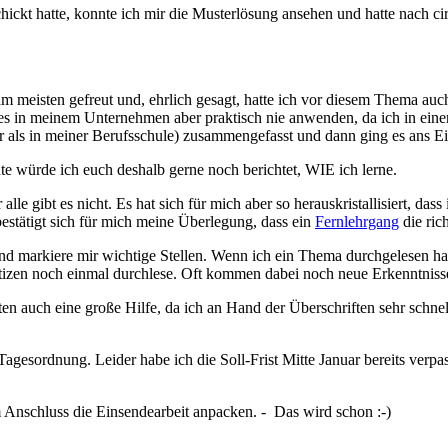
ickt hatte, konnte ich mir die Musterlösung ansehen und hatte nach ci
 meisten gefreut und, ehrlich gesagt, hatte ich vor diesem Thema auc
 in meinem Unternehmen aber praktisch nie anwenden, da ich in eine
 als in meiner Berufsschule) zusammengefasst und dann ging es ans E
ute würde ich euch deshalb gerne noch berichtet, WIE ich lerne.
lle gibt es nicht. Es hat sich für mich aber so herauskristallisiert, da
bestätigt sich für mich meine Überlegung, dass ein
Fernlehrgang
die rich
und markiere mir wichtige Stellen. Wenn ich ein Thema durchgelesen ha
izen noch einmal durchlese. Oft kommen dabei noch neue Erkenntnisse 
n auch eine große Hilfe, da ich an Hand der Überschriften sehr schnel
Tagesordnung. Leider habe ich die Soll-Frist Mitte Januar bereits verpa
Anschluss die Einsendearbeit anpacken. - Das wird schon :-)