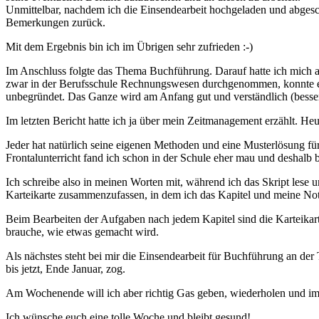
Unmittelbar, nachdem ich die Einsendearbeit hochgeladen und abgesch
Bemerkungen zurück.
Mit dem Ergebnis bin ich im Übrigen sehr zufrieden :-)
Im Anschluss folgte das Thema Buchführung. Darauf hatte ich mich am
zwar in der Berufsschule Rechnungswesen durchgenommen, konnte es
unbegründet. Das Ganze wird am Anfang gut und verständlich (besser
Im letzten Bericht hatte ich ja über mein Zeitmanagement erzählt. He
Jeder hat natürlich seine eigenen Methoden und eine Musterlösung für a
Frontalunterricht fand ich schon in der Schule eher mau und deshalb 
Ich schreibe also in meinen Worten mit, während ich das Skript lese 
Karteikarte zusammenzufassen, in dem ich das Kapitel und meine Not
Beim Bearbeiten der Aufgaben nach jedem Kapitel sind die Karteikarte
brauche, wie etwas gemacht wird.
Als nächstes steht bei mir die Einsendearbeit für Buchführung an der 
bis jetzt, Ende Januar, zog.
Am Wochenende will ich aber richtig Gas geben, wiederholen und im 
Ich wünsche euch eine tolle Woche und bleibt gesund!