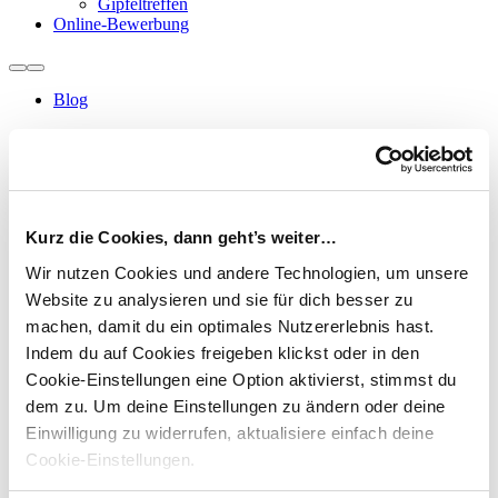
Gipfeltreffen
Online-Bewerbung
Blog
Suche
Suche nach ...
Warenkorb
Weiter suchen
Kurz die Cookies, dann geht’s weiter…
Jetzt buchen
Wir nutzen Cookies und andere Technologien, um unsere
Website zu analysieren und sie für dich besser zu
wurde in Ihren Warenkorb gelegt.
machen, damit du ein optimales Nutzererlebnis hast.
Weiter suchen
Indem du auf Cookies freigeben klickst oder in den
Jetzt buchen
Cookie-Einstellungen eine Option aktivierst, stimmst du
dem zu.
Um deine Einstellungen zu ändern oder deine
wurde aus dem Warenkorb entfernt.
Einwilligung zu widerrufen, aktualisiere einfach deine
Cookie-Einstellungen.