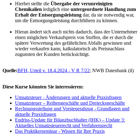
Hierbei stellte die
Übergabe der verunreinigten
Chemikalien
lediglich eine
untergeordnete Handlung zum
Erhalt der Entsorgungsleistung
dar, da sie notwendig war,
um die Entsorgungsleistung durchführen zu können.
Hieran ändert sich auch nichts dadurch, dass der Unternehmer
einen möglichen Verkaufspreis von Stoffen, die er durch die
spätere Verwertung des gefährlichen Abfalls gewinnen und
wieder verkaufen kann, kalkulatorisch als Preisnachlass
zugunsten der Kunden berücksichtigt.
Quelle:
BFH, Urteil v. 18.4.2024 - V R 7/22
; NWB Datenbank (il)
Diese Kurse könnten Sie interessieren:
Umsatzsteuer - Änderungen und aktuelle Praxisfragen
Umsatzsteuer – Reihengeschäfte und Dreiecksgeschäfte
Rechnungsstellung und Vorsteuerabzug - Grundlagen und
aktuelle Praxisfragen
Endriss-Update für Bilanzbuchhalter (IHK) – Update 3:
Aktuelles Umsatzsteuerrecht und Verfahrensrecht
Das Praktikerseminar - Wissen für Ihre Praxis