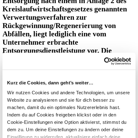
Entsorgung nach einem in Anlage 2 des
Kreislaufwirtschaftsgesetzes genannten
Verwertungsverfahren zur
Rückgewinnung/Regenerierung von
Abfällen, liegt lediglich eine vom
Unternehmer erbrachte
Entsorgungsdienstleistung vor. Die
Annahme eines tauschähnlichen Umsatzes
kommt mangels Lieferung des
gefährlichen Abfalls an den Unternehmer
nicht in Betracht (BFH, Urteil v.
Kurz die Cookies, dann geht’s weiter…
18.4.2024 - V R 7/22; veröffentlicht am
Wir nutzen Cookies und andere Technologien, um unsere
29.8.2024).
Website zu analysieren und sie für dich besser zu
machen, damit du ein optimales Nutzererlebnis hast.
Sachverhalt:
Die Klägerin ist ein Entsorgungsfachbetrieb. Sie
Indem du auf Cookies freigeben klickst oder in den
nahm ihren Kunden verunreinigte Chemikalien zum Zwecke der
Cookie-Einstellungen eine Option aktivierst, stimmst du
Entsorgung nach dem in
Anlage 2 des Kreislaufwirtschaftsgesetzes
dem zu.
Um deine Einstellungen zu ändern oder deine
aufgeführten Verwertungsverfahren ab. Die Chemikalien bereitete
sie im Rahmen eines chemischen Prozesses dergestalt auf, dass sie
Einwilligung zu widerrufen, aktualisiere einfach deine