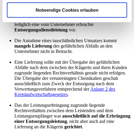
ausschließlichen Zweck der gesetzlich angeordneten
Entsorgung nach einem in
Anlage 2 des
Notwendige Cookies erlauben
Kreislaufwirtschaftsgesetzes
genannten Verwertungsverfahren
zur Rückgewinnung/Regenerierung von Abfällen, liegt
lediglich eine vom Unternehmer erbrachte
Entsorgungsdienstleistung
vor.
Die Annahme eines tauschähnlichen Umsatzes kommt
mangels Lieferung
des gefährlichen Abfalls an den
Unternehmer nicht in Betracht.
Eine Lieferung sollte mit der Übergabe der gefährlichen
Abfälle nach dem zwischen der Klägerin und ihren Kunden
zugrunde liegenden Rechtsverhältnis gerade nicht erfolgen.
Die Übergabe der verunreinigten Chemikalien geschah
ausschließlich zum Zweck der Entsorgung nach dem
Verwertungsverfahren entsprechend der
Anlage 2 des
Kreislaufwirtschaftsgesetzes
.
Das der Leistungserbringung zugrunde liegende
Rechtsverhältnis zwischen dem Leistenden und dem
Leistungsempfänger war
ausschließlich auf die Erbringung
einer Entsorgungsleistung
, nicht aber auch auf eine
Lieferung an die Klägerin
gerichtet
.