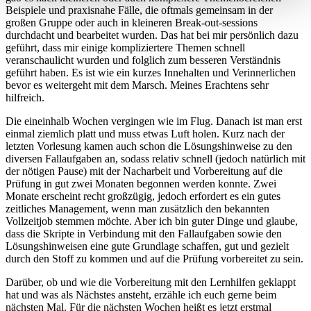
Beispiele und praxisnahe Fälle, die oftmals gemeinsam in der
großen Gruppe oder auch in kleineren Break-out-sessions
durchdacht und bearbeitet wurden. Das hat bei mir persönlich dazu
geführt, dass mir einige kompliziertere Themen schnell
veranschaulicht wurden und folglich zum besseren Verständnis
geführt haben. Es ist wie ein kurzes Innehalten und Verinnerlichen
bevor es weitergeht mit dem Marsch. Meines Erachtens sehr
hilfreich.
Die eineinhalb Wochen vergingen wie im Flug. Danach ist man erst
einmal ziemlich platt und muss etwas Luft holen. Kurz nach der
letzten Vorlesung kamen auch schon die Lösungshinweise zu den
diversen Fallaufgaben an, sodass relativ schnell (jedoch natürlich mit
der nötigen Pause) mit der Nacharbeit und Vorbereitung auf die
Prüfung in gut zwei Monaten begonnen werden konnte. Zwei
Monate erscheint recht großzügig, jedoch erfordert es ein gutes
zeitliches Management, wenn man zusätzlich den bekannten
Vollzeitjob stemmen möchte. Aber ich bin guter Dinge und glaube,
dass die Skripte in Verbindung mit den Fallaufgaben sowie den
Lösungshinweisen eine gute Grundlage schaffen, gut und gezielt
durch den Stoff zu kommen und auf die Prüfung vorbereitet zu sein.
Darüber, ob und wie die Vorbereitung mit den Lernhilfen geklappt
hat und was als Nächstes ansteht, erzähle ich euch gerne beim
nächsten Mal. Für die nächsten Wochen heißt es jetzt erstmal