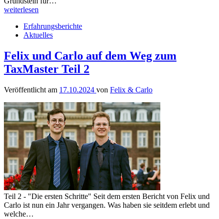
Grundstein für…
weiterlesen
Erfahrungsberichte
Aktuelles
Felix und Carlo auf dem Weg zum
TaxMaster Teil 2
Veröffentlicht am
17.10.2024
von
Felix & Carlo
Teil 2 - "Die ersten Schritte" Seit dem ersten Bericht von Felix und
Carlo ist nun ein Jahr vergangen. Was haben sie seitdem erlebt und
welche…