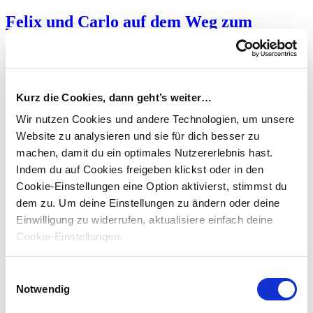
Felix und Carlo auf dem Weg zum
TaxMaster Teil 1
Veröffentlicht am
16.02.2023
von
Felix & Carlo
Kurz die Cookies, dann geht’s weiter…
Wir nutzen Cookies und andere Technologien, um unsere
Website zu analysieren und sie für dich besser zu
machen, damit du ein optimales Nutzererlebnis hast.
Indem du auf Cookies freigeben klickst oder in den
Cookie-Einstellungen eine Option aktivierst, stimmst du
dem zu.
Um deine Einstellungen zu ändern oder deine
Einwilligung zu widerrufen, aktualisiere einfach deine
Teil 1 - "Die ersten Schritte" 5 Monate sind bereits vergangen. Was
haben Felix und Carlo in dieser Zeit alles so erlebt und welche
Cookie-Einstellungen.
Erfahrungen…
weiterlesen
Einwilligungsauswahl
Erfahrungsberichte
Notwendig
Aktuelles